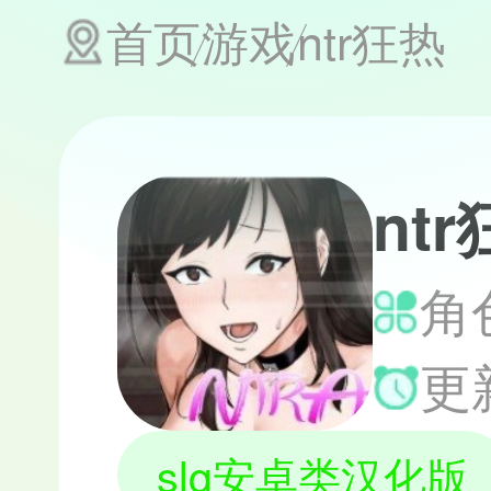
首页
游戏
ntr狂热
nt
角色
更新
slg安卓类汉化版