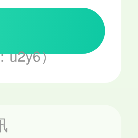
u2y6）
讯