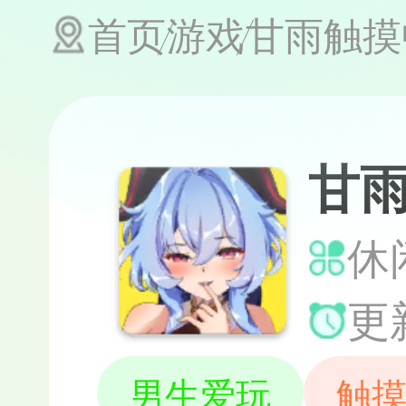
首页
游戏
甘雨触摸
甘
休闲
更新
男生爱玩
触