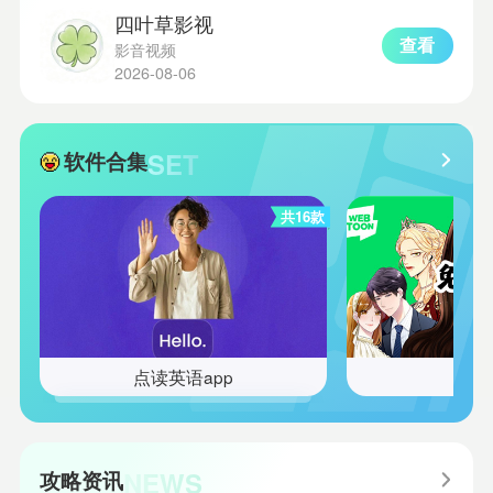
四叶草影视
查看
影音视频
2026-08-06
SET
软件合集
共16款
点读英语app
免费
NEWS
攻略资讯