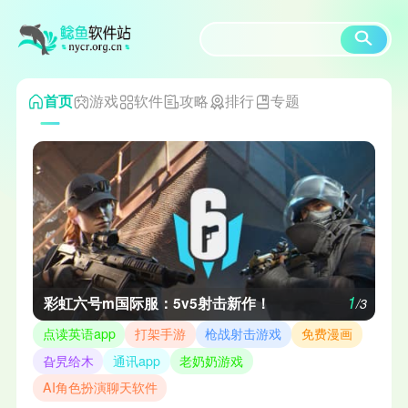
游戏
软件
攻略
排行
专题
首页
1
彩虹六号m国际服：5v5射击新作！
/3
点读英语app
打架手游
枪战射击游戏
免费漫画
旮旯给木
通讯app
老奶奶游戏
AI角色扮演聊天软件