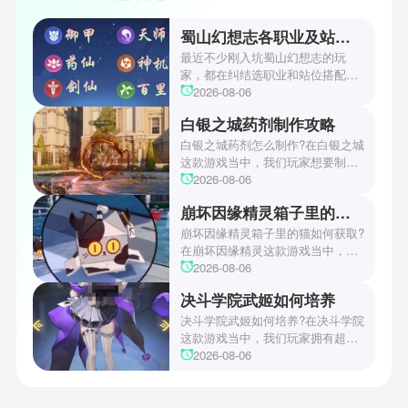
蜀山幻想志各职业及站位怎么样
最近不少刚入坑蜀山幻想志的玩
家，都在纠结选职业和站位搭配的
问题，要么选了热门职业却打不出
2026-08-06
预期伤害，要么站位乱排直接让全
白银之城药剂制作攻略
队输出断档，浪费了大量前期养成
资源。不少人试了好几套搭配都没
白银之城药剂怎么制作?在白银之城
摸透核心逻辑，都在找一套能从新
这款游戏当中，我们玩家想要制作
手期顺畅玩到后期的成熟方案。小
药剂的话，需要玩家提前清楚药剂
2026-08-06
编今天就来给大家详细讲讲蜀山幻
炼制的基础规则，还有每一种药剂
崩坏因缘精灵箱子里的猫获取攻略
想志各职业及站位怎么样。
的配方。今天小编就和大家分享一
下白银之城药剂制作方法教程，可
崩坏因缘精灵箱子里的猫如何获取?
以让玩家轻松掌握制作方法技巧，
在崩坏因缘精灵这款游戏当中，箱
需要的玩家赶紧来小编这里了解一
子里的猫是游戏里非常稀有的精
2026-08-06
下。
灵，因为其稀有性，所以不可以直
决斗学院武姬如何培养
接抽卡获取，需要玩家完成一系列
任务才可以解锁。不知道怎么获得
决斗学院武姬如何培养?在决斗学院
的玩家具体的方法小编这里都给大
这款游戏当中，我们玩家拥有超多
家详细介绍了，感兴趣的小伙伴们
的武姬可以选择，武姬的选择尤为
2026-08-06
赶紧来看看吧。
重要，新手玩家前期选择非常重
要。部分玩家不知道在游戏中应该
优先培养哪些武姬，那么今天小编