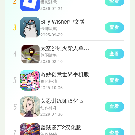
查看
模拟经营
2026-07-24
Silly Wisher中文版
查看
卡牌策略
2025-09-22
太空沙雕火柴人单机版
查看
休闲益智
2026-02-10
奇妙创意世界手机版
查看
角色扮演
2025-10-06
女忍训练师汉化版
查看
动作格斗
2026-07-30
盗贼遗产2汉化版
查看
策略塔防