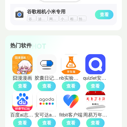
谷歌相机小米专用
查看
谷歌软件
滤镜照相app
网红拍照app
小米软件
相机app
拍照滤镜
HOT
热门软件
囧漫漫画
胶囊日记上善版
nb实验室免费版
quizlet安卓版
查看
查看
查看
查看
百度ai志愿报考助手
安可达agoda
fitbit客户端
周易万年历免费版
查看
查看
查看
查看