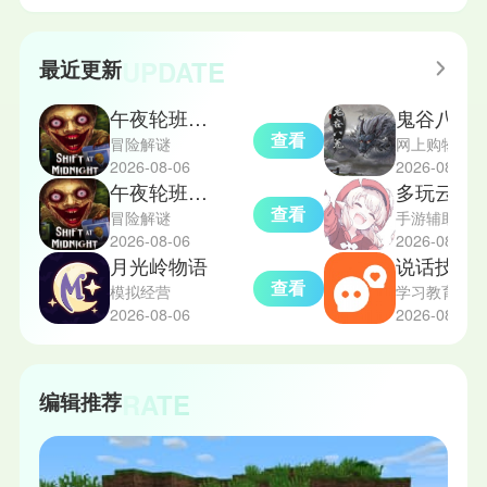
UPDATE
最近更新
午夜轮班汉化版
鬼谷八荒
查看
冒险解谜
网上购物
2026-08-06
2026-08-06
午夜轮班恐怖游戏手机版
多玩云游
查看
冒险解谜
手游辅助
2026-08-06
2026-08-06
月光岭物语
说话技巧
查看
模拟经营
学习教育
2026-08-06
2026-08-06
RATE
编辑推荐