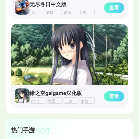
无尽冬日中文版
查看
无尽冬日
策略对抗类手游
塔防游戏大全
资源收集
缘之空galgame汉化版
查看
galgame安卓
恋爱游戏手机版
二次元恋爱游戏
多结局剧情
HOT
热门手游