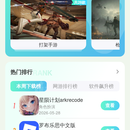
共28款
打架手游
枪战射
RANK
热门排行
本周下载榜
网游排行榜
软件飙升榜
星陨计划arkrecode
查看
角色扮演
2026-05-28
罗布乐思中文版