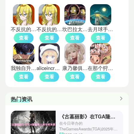
不反抗的npc世界7汉化版
不反抗的npc世界汉化直装版
坎巴拉太空计划汉化版
去月球手机版
查看
查看
查看
查看
我独自升级arise汉化版
aliceincradle移植版
康乃馨俱乐部全cg解锁版
在那个狩猎怪兽的村子里汉化版
查看
查看
查看
查看
热门资讯
《古墓丽影》在TGA隆重确认新作将来袭！
在今日举办的
TheGamesAwards(TGA)2025年度