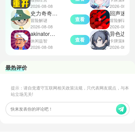
2026-08-08
2026-08-08
史力奇奇遇记中文版
回声迷踪
查看
冒险解谜
冒险解谜
2026-08-08
2026-08-08
akinator神灯猜人名
异色边缘
查看
休闲益智
卡牌策略
2026-08-08
2026-08-08
最热评价
提示：请自觉遵守互联网相关政策法规，只代表网友观点，与本
站立场无关!