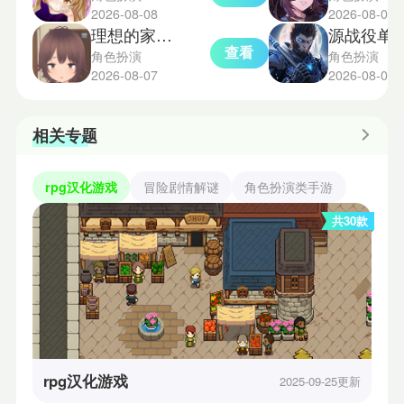
2026-08-08
2026-08-07
理想的家里蹲生活正式版
源战役单
查看
角色扮演
角色扮演
2026-08-07
2026-08-07
相关专题
rpg汉化游戏
冒险剧情解谜
角色扮演类手游
共30款
rpg汉化游戏
2025-09-25更新