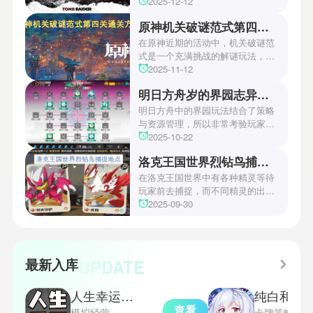
游戏颁奖典礼中，古墓丽影系列公
2025-12-12
开了全新作的最新预告片段。这一
原神机关破谜范式第四关通关方法
场资讯让众多玩家们都非常期待！
本次官方也宣布游戏将于2027年登
在原神近期的活动中，机关破谜范
陆PS5、Xbox以及PC平台！有兴
式是一个充满挑战的解谜玩法，其
趣的玩家们可以继续留守鲶鱼网！
中第四关是许多玩家遇到困难的地
2025-11-12
方。本文小编将为玩家们带来详细
明日方舟岁的界园志异攻略
机关破谜范式第四关通关方法，助
玩家们能够顺利通关！有兴趣的玩
明日方舟中的界园玩法结合了策略
家们快来一起看看吧！
与资源管理，所以非常考验玩家的
操作和规划能力。游戏里拥有先
2025-10-22
锋、近卫、重装等八大职业干员，
洛克王国世界烈钻鸟捕捉地点
丰富多样的角色体系足以满足不同
战术需求。电表倒转是界园中的核
在洛克王国世界中有各种精灵等待
心挑战之一，玩家需合理利用通宝
玩家前去捕捉，而不同精灵的出现
和特殊钱币进行资源转换。明日方
地点和捕捉方式也各不相同。有少
2025-09-30
舟的玩法既讲求策略，也需要依赖
玩家想知道烈钻鸟的捕捉位置。以
一定运气，新手玩家可以通过本攻
下是小编为大家准备的烈钻鸟的捕
略更好地理解和通关。此外，界园
捉地点攻略，感兴趣的玩家们可以
中的“见字图册”系统也增添了收集
一起来看看吧！
UPDATE
最新入库
乐趣和探索深度，丰富了玩家的游
戏里的体验。
人生幸运岛重开模拟器
纯白和弦
查看
模拟经营
卡牌策略