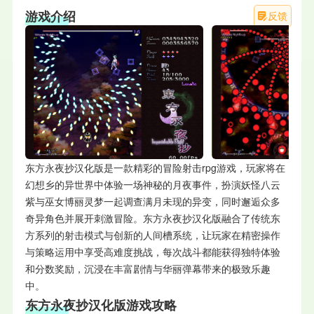
游戏介绍
反馈
东方永夜抄汉化版是一款精彩的冒险射击rpg游戏，玩家将在
幻想乡的异世界中体验一场神秘的月夜事件，扮演妖怪八云
紫与巫女博丽灵梦一起调查满月未现的异变，同时邂逅众多
奇异角色并展开刺激冒险。东方永夜抄汉化版融合了传统东
方系列的射击模式与创新的人间槽系统，让玩家在精密操作
与策略运用中享受高难度挑战，每次战斗都能获得独特体验
和分数奖励，沉浸在丰富剧情与华丽弹幕带来的极致乐趣
中。
东方永夜抄汉化版
游戏攻略