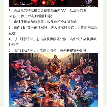
1、高速模式持续射击会使数值偏向"人"，低速模式偏
向"妖"，停止射击则缓慢归零;
2、击破使魔会加速归零，收集刻符会加速偏向;
3、偏向到达某一侧顶端时，进入逢魔时模式，人物周围出现
花纹;
4、"人"到顶端时，射击会获得额外分数，击中敌人会获得额
外刻符;
5、"妖"到顶端时，射击威力增强，擦弹获得额外刻符;