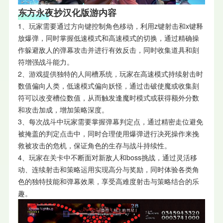
东方永夜抄汉化版游内容
1、玩家需要通过方向键控制角色移动，利用z键射击和x键释
放爆弹，同时掌握低速模式和高速模式的切换，通过精确操
作躲避敌人的弹幕攻击并进行有效反击，同时收集道具和刻
符增强战斗能力。
2、游戏提供独特的人间槽系统，玩家在高速模式持续射击时
数值偏向人类，低速模式偏向妖怪，通过击破使魔或收集刻
符可以改变槽位数值，从而触发逢魔时模式或获得额外分数
和攻击加成，增加策略深度。
3、每次战斗中玩家需要掌握弹幕判定点，通过精密走位避免
被掩盖的判定点击中，同时合理使用爆弹进行决死操作来挽
救被攻击的危机，保证角色的生存与战斗持续性。
4、玩家在关卡中不断面对新敌人和boss挑战，通过灵活移
动、连续射击和策略运用实现高分与奖励，同时体验各类角
色的独特技能和弹幕效果，享受高难度射击与策略结合的乐
趣。