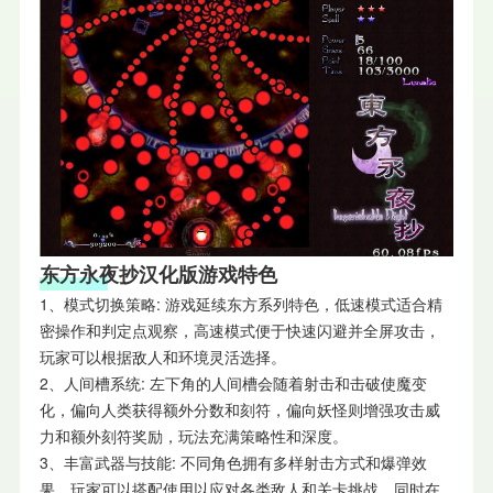
东方永夜抄汉化版游戏特色
1、模式切换策略: 游戏延续东方系列特色，低速模式适合精
密操作和判定点观察，高速模式便于快速闪避并全屏攻击，
玩家可以根据敌人和环境灵活选择。
2、人间槽系统: 左下角的人间槽会随着射击和击破使魔变
化，偏向人类获得额外分数和刻符，偏向妖怪则增强攻击威
力和额外刻符奖励，玩法充满策略性和深度。
3、丰富武器与技能: 不同角色拥有多样射击方式和爆弹效
果，玩家可以搭配使用以应对各类敌人和关卡挑战，同时在