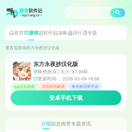
首页
软件
攻略
排行
专题
游戏
首页
游戏
东方永夜抄汉化版
东方永夜抄汉化版
角色扮演 | 大小 :97.90M
更新时间 ：2026-03-09 16:58
rpg汉化游戏
冒险剧情解谜
角色扮演类手游
安卓手机下载
介绍
信息
推荐
专题
资讯